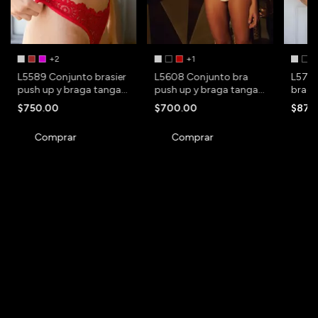
+2
+1
+
L5589 Conjunto brasier
L5608 Conjunto bra
L5730
push up y braga tanga
push up y braga tanga
braga
de puntilla
de puntilla y raso
de pun
$750.00
$700.00
$870
Comprar
Comprar
C
Newsletter
Regístrate y recibe nuestras ofertas.
¿QUÉ TALLE ELEGIR?
PARA PODER SABER QUÉ TALLE SELECCIONAR ES IMPORTANTE QUE
CONOZCAS TUS MEDIDAS. PARA ESO RECOMENDAMOS UTILIZAR UNA
CINTA MÉTRICA, Y MEDIR TU BUSTO, CINTURA, CADERA Y TIRO SEGÚN