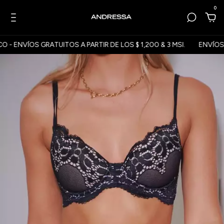
0
VÍOS GRATUITOS A PARTIR DE LOS $ 1,200 & 3 MSI.
ENVÍOS A TOD