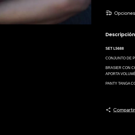
Opciones
Descripción
SET L5688
CONJUNTO DE P
BRASIER CON C
APORTA VOLUMÉ
PANTY TANGA C
TALLE: S AL XL.
COLORES: BLANC
Compartir