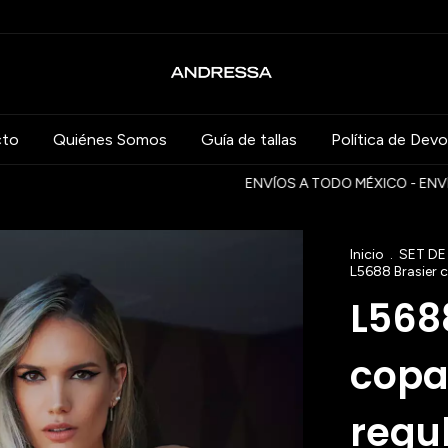
cto
Quiénes Somos
Guía de tallas
Política de Devo
ENVÍOS A TODO MÉXICO - ENVÍOS GRATUIT
Inicio
.
SET DE
L5688 Brasier c
L568
copa
regul