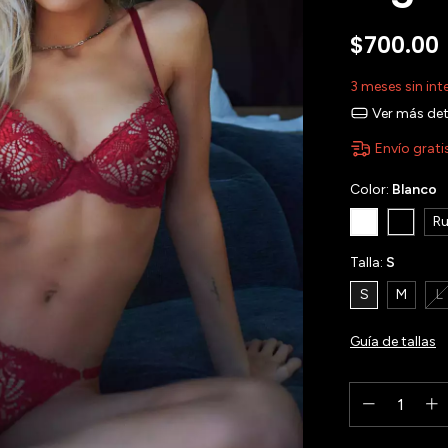
$700.00
3
meses sin int
Ver más det
Envío grati
Color:
Blanco
Ru
Talla:
S
S
M
L
Guía de tallas