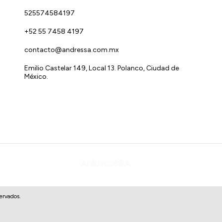
MÁS ANCHA DE 
525574584197
- TIRO: MEDIR 
+52 55 7458 4197
contacto@andressa.com.mx
Emilio Castelar 149, Local 13. Polanco, Ciudad de
México.
¿CÓMO CUIDAR
LAS PRENDAS D
PARA PRESERVAR
POR ESO LES D
ervados.
DURABILIDAD.
RECOMENDAMOS 