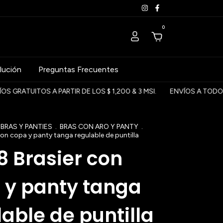
0
lución
Preguntas Frecuentes
OS A PARTIR DE LOS $ 1,200 & 3 MSI.
ENVÍOS A TODO MÉXICO - E
 BRAS Y PANTIES
.
BRAS CON ARO Y PANTY
.
on copa y panty tanga regulable de puntilla
8 Brasier con
 y panty tanga
able de puntilla