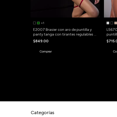
+1
E2007 Brasier con aro de puntilla y
 push up y
L5670 
panty tanga con tirantes regulables y
 y microfibra
puntil
ligas desmontables
$849.00
$715
Comprar
Co
Newsletter
Regístr
Categorías