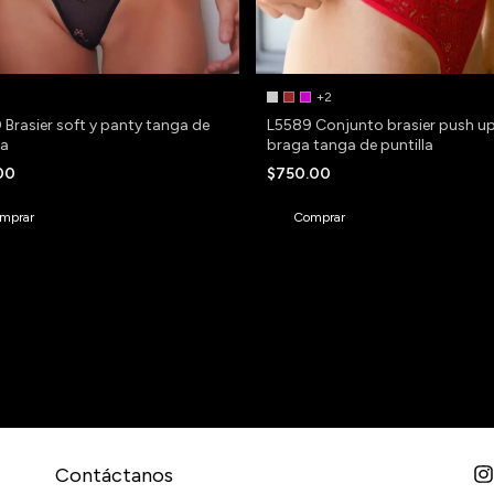
+2
Brasier soft y panty tanga de
L5589 Conjunto brasier push up
la
braga tanga de puntilla
.00
$750.00
mprar
Comprar
¿QUÉ TALLE EL
PARA PODER SA
CONOZCAS TUS 
CINTA MÉTRICA,
SEGÚN SEA NEC
ate y recibe nuestras ofertas.
- BUSTO: MEDI
MAYOR VOLUMEN
- CINTURA: ME
MEDIDA DE MEN
Contáctanos
- CADERA: MED