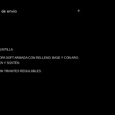
 de envío
UNTILLA.
OPA SOFT ARMADA CON RELLENO, BASE Y CON ARO.
N Y SOSTÉN.
ON TIRANTES REGULABLES.
O, NEGRO, RUBÍ, TIBURÓN.