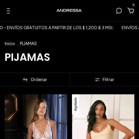
0
 ENVÍOS GRATUITOS A PARTIR DE LOS $ 1,200 & 3 MSI.
ENVÍOS A
Inicio
.
PIJAMAS
PIJAMAS
Ordenar
Filtrar
Agotado