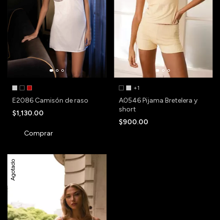
+1
E2086 Camisón de raso
A0546 Pijama Bretelera y
short
$1,130.00
$900.00
Comprar
Agotado